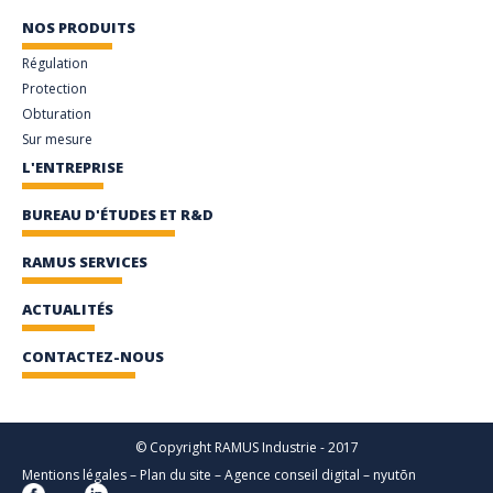
NOS PRODUITS
Régulation
Protection
Obturation
Sur mesure
L'ENTREPRISE
BUREAU D'ÉTUDES ET R&D
RAMUS SERVICES
ACTUALITÉS
CONTACTEZ-NOUS
© Copyright RAMUS Industrie - 2017
Mentions légales
–
Plan du site
–
Agence conseil digital
–
nyutōn