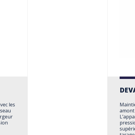
DEV
vec les
Mainti
éseau
amont 
argeur
L’appar
sion
pressi
supéri
tarage