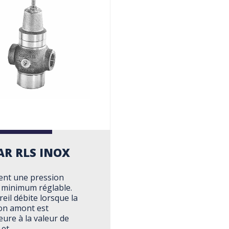
AR RLS INOX
ent une pression
minimum réglable.
eil débite lorsque la
on amont est
eure à la valeur de
 et…