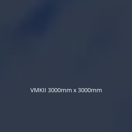
V
M
K
I
I
3
0
0
0
m
m
x
3
0
0
0
m
m