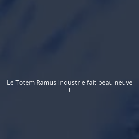
L
e
T
o
t
e
m
R
a
m
u
s
I
n
d
u
s
t
r
i
e
f
a
i
t
p
e
a
u
n
e
u
v
e
!