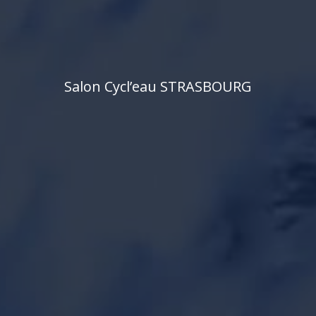
S
a
l
o
n
C
y
c
l
’
e
a
u
S
T
R
A
S
B
O
U
R
G