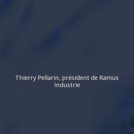
T
h
i
e
r
r
y
P
e
l
l
a
r
i
n
,
p
r
é
s
i
d
e
n
t
d
e
R
a
m
u
s
I
n
d
u
s
t
r
i
e