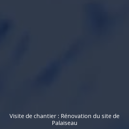
V
i
s
i
t
e
d
e
c
h
a
n
t
i
e
r
:
R
é
n
o
v
a
t
i
o
n
d
u
s
i
t
e
d
e
P
a
l
a
i
s
e
a
u