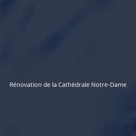
R
é
n
o
v
a
t
i
o
n
d
e
l
a
C
a
t
h
é
d
r
a
l
e
N
o
t
r
e
-
D
a
m
e