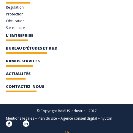
Régulation
Protection
Obturation
Sur mesure
L'ENTREPRISE
BUREAU D'ÉTUDES ET R&D
RAMUS SERVICES
ACTUALITÉS
CONTACTEZ-NOUS
© Copyright RAMUS Industrie - 2017
Mentions légales
–
Plan du site
–
Agence conseil digital
–
nyutōn
FR