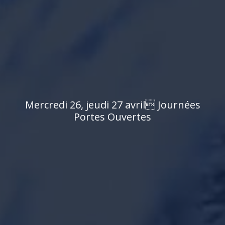
M
e
r
c
r
e
d
i
2
6
,
j
e
u
d
i
2
7
a
v
r
i
l

J
o
u
r
n
é
e
s
P
o
r
t
e
s
O
u
v
e
r
t
e
s