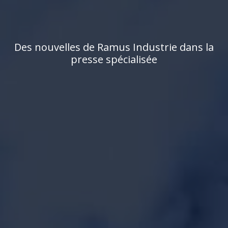
D
e
s
n
o
u
v
e
l
l
e
s
d
e
R
a
m
u
s
I
n
d
u
s
t
r
i
e
d
a
n
s
l
a
p
r
e
s
s
e
s
p
é
c
i
a
l
i
s
é
e