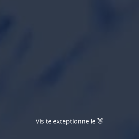
V
i
s
i
t
e
e
x
c
e
p
t
i
o
n
n
e
l
l
e
👋