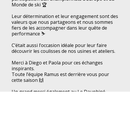
Monde de ski 🏆
Leur détermination et leur engagement sont des
valeurs que nous partageons et nous sommes
fiers de les accompagner dans leur quête de
performance ⛷️
C’était aussi l’occasion idéale pour leur faire
découvrir les coulisses de nos usines et ateliers.
Merci à Diego et Paola pour ces échanges
inspirants.
Toute l’équipe Ramus est derrière vous pour
cette saison 🙌
Un grand merci également au
Le Dauphiné
Libéré
ainsi que
Etienne JULLIARD
,
Nicolas Finas
et
Elise Picot
pour l’organisation du trophée des
sportifs, qui nous a permis de faire cette belle
rencontre !
Rendez-vous la semaine prochaine pour