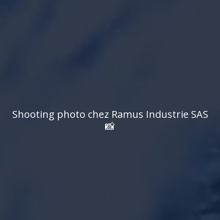
S
h
o
o
t
i
n
g
p
h
o
t
o
c
h
e
z
R
a
m
u
s
I
n
d
u
s
t
r
i
e
S
A
S
📸