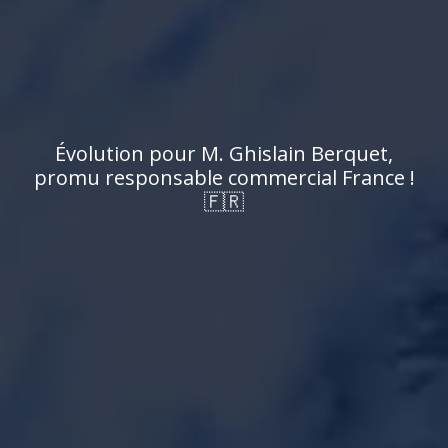
É
v
o
l
u
t
i
o
n
p
o
u
r
M
.
G
h
i
s
l
a
i
n
B
e
r
q
u
e
t
,
p
r
o
m
u
r
e
s
p
o
n
s
a
b
l
e
c
o
m
m
e
r
c
i
a
l
F
r
a
n
c
e
!
🇫🇷