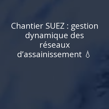
C
h
a
n
t
i
e
r
S
U
E
Z
:
g
e
s
t
i
o
n
d
y
n
a
m
i
q
u
e
d
e
s
r
é
s
e
a
u
x
d
’
a
s
s
a
i
n
i
s
s
e
m
e
n
t
💧