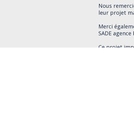
Nous remerci
leur projet m
Merci égalem
SADE
agence 
Ce projet imp
ouvrages stru
Elle est parf
stockage et d
maintenant pi
de collecte et
Ramus Indust
fournissant 
fabriquée dan