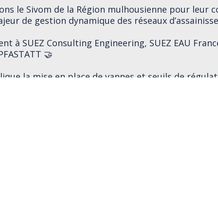
ons le
Sivom de la Région mulhousienne
pour leur c
ajeur de gestion dynamique des réseaux d’assainiss
ent à
SUEZ Consulting Engineering
,
SUEZ
EAU France
PFASTATT 🤝
lique la mise en place de vannes et seuils de régula
cturants, et notre vanne VMK sur mesure en fait par
aitement adaptée pour répondre aux besoins de ce p
e régulation. Intégrée avec succès dans le système g
lotée à distance pour optimiser le fonctionnement
 limiter les pollutions vers le milieu récepteur ♻️
rie SAS
est heureux d’avoir contribué à ce projet am
une solution sur mesure et hautement performante,
s nos ateliers de chaudronnerie à Chambéry 🇫🇷