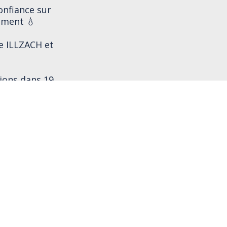
onfiance sur
ement 💧
 ILLZACH et
tions dans 19
tie :
rojet de
lobal,
 du système
bitieux en
 entièrement