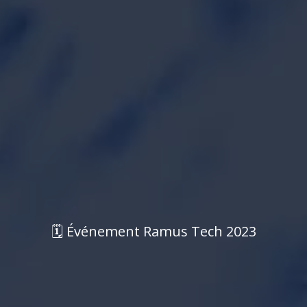
🗓
É
v
é
n
e
m
e
n
t
R
a
m
u
s
T
e
c
h
2
0
2
3