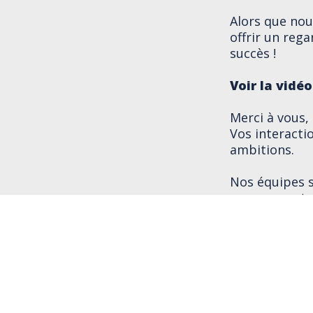
Alors que nou
offrir un reg
succès !
Voir la vidé
Merci à vous, 
Vos interacti
ambitions.
Nos équipes s
engagement de
fabriqués en 
À l’année pro
#RamusTech