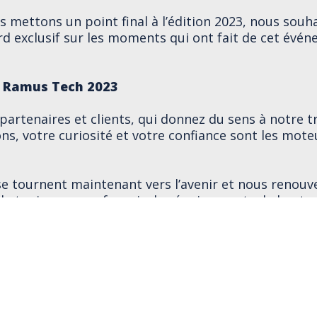
s mettons un point final à l’édition 2023, nous souh
ard exclusif sur les moments qui ont fait de cet évé
o Ramus Tech 2023
partenaires et clients, qui donnez du sens à notre tra
ons, votre curiosité et votre confiance sont les mote
e tournent maintenant vers l’avenir et nous renouv
 toujours vous fournir des équipements de haute q
France 🇫🇷
chaine 👋
#IndustrieInnovante
#Collaboration
#MadeinFranc