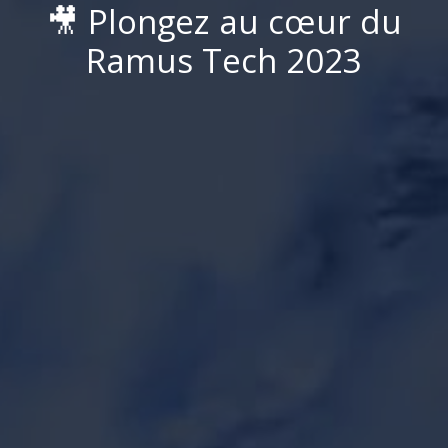
🎥
P
l
o
n
g
e
z
a
u
c
œ
u
r
d
u
R
a
m
u
s
T
e
c
h
2
0
2
3