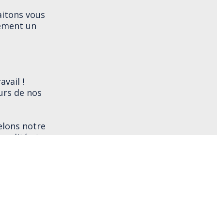
aitons vous
nement un
vail !
urs de nos
elons notre
ualité et
e